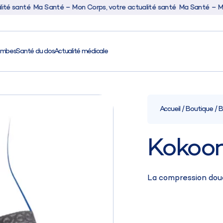
té
Ma Santé – Mon Corps, votre actualité santé
Ma Santé – Mon Corps,
ambes
Santé du dos
Actualité médicale
Activité
Accueil
/
Boutique
/
B
Santé
Kokoon
Santé des jamb
La compression dou
Santé du dos
Actualité médic