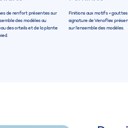
es de renfort présentes sur
Finitions aux motifs « gouttes 
nsemble des modèles au
signature de Venoflex prése
eau des orteils et de la plante
sur l’ensemble des modèles.
pied.