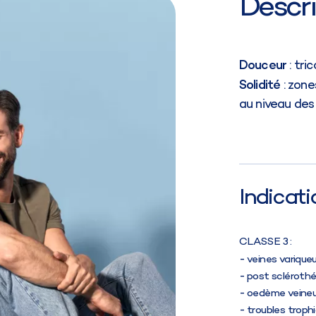
Descri
Douceur
: tri
Solidité
: zone
au niveau des 
Indicati
CLASSE 3 :
veines varique
post sclérothé
oedème veineu
troubles trop