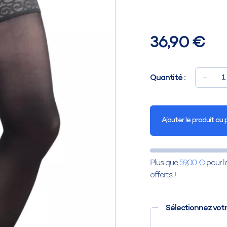
36,90 €
Quantité :
1
Ajouter le produit au 
Plus que
59,00 €
pour l
offerts !
Sélectionnez votr