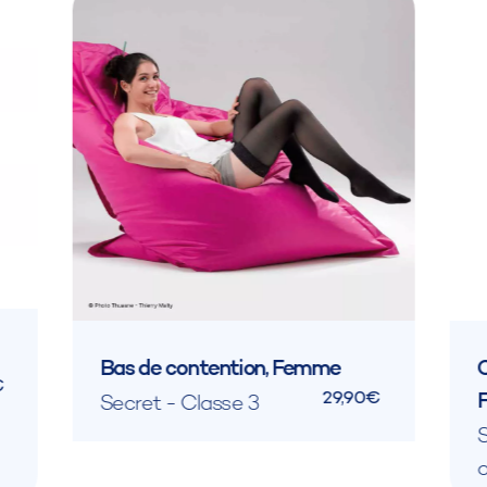
Bas de contention, Femme
C
€
29,90€
Secret - Classe 3
S
o