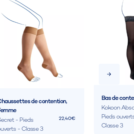
Bas de cont
haussettes de contention,
Kokoon Abso
Femme
Pieds ouvert
22,40€
ecret - Pieds
Classe 3
uverts - Classe 3