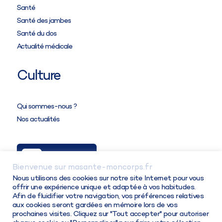
Santé
Santé des jambes
Santé du dos
Actualité médicale
Culture
Attention,
tous les partenaires ont des tableaux
Qui sommes-nous ?
de taillage différents
entre eux et parmi leurs
Nos actualités
produits.
Ma Solution
Bienvenue sur masante-moncorps.fr
Connexion / Inscription
Nous utilisons des cookies sur notre site Internet pour vous
offrir une expérience unique et adaptée à vos habitudes.
Afin de fluidifier votre navigation, vos préférences relatives
aux cookies seront gardées en mémoire lors de vos
prochaines visites. Cliquez sur "Tout accepter" pour autoriser
©Copyright 2026 - Ma santé Mon corps. Tous droits