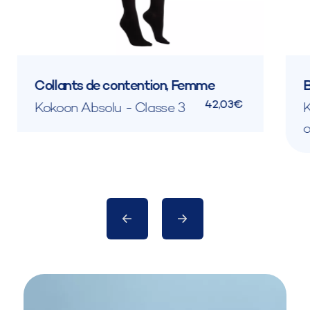
Collants de contention, Femme
B
42,03€
Kokoon Absolu - Classe 3
K
o