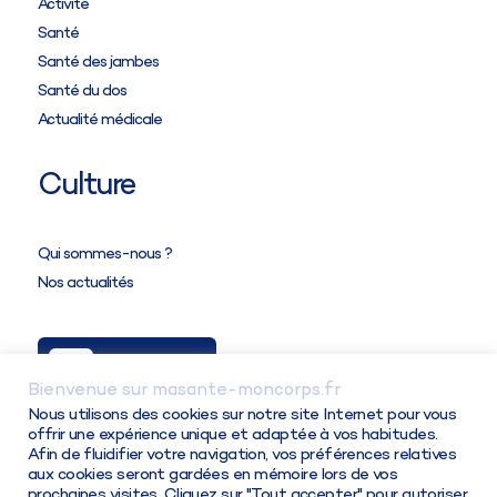
Activité
Santé
Santé des jambes
Santé du dos
Actualité médicale
Culture
Attention,
tous les partenaires ont des tableaux
Qui sommes-nous ?
de taillage différents
entre eux et parmi leurs
Nos actualités
produits.
Ma Solution
Bienvenue sur masante-moncorps.fr
Connexion / Inscription
Nous utilisons des cookies sur notre site Internet pour vous
offrir une expérience unique et adaptée à vos habitudes.
Afin de fluidifier votre navigation, vos préférences relatives
aux cookies seront gardées en mémoire lors de vos
prochaines visites. Cliquez sur "Tout accepter" pour autoriser