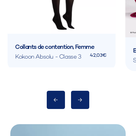
Collants de contention, Femme
B
42,03€
Kokoon Absolu - Classe 3
S