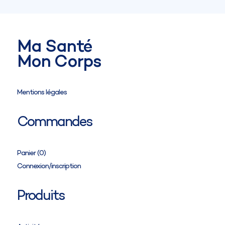
Circonférence de la cheville (cB)
Circonférence de la cuisse (cG)
Circonférence de la hanche (cH)
Hauteur du sol-entrejambes (IK)
Ma Santé
Mon Corps
Mentions légales
Commandes
Panier (
0
)
Connexion/inscription
Produits