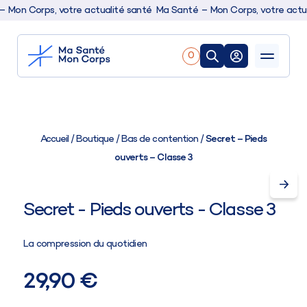
on Corps, votre actualité santé
Ma Santé – Mon Corps, votre actuali
0
Nos produits
Boutique
Accueil
/
Boutique
/
Bas de contention
/
Secret – Pieds
ouverts – Classe 3
Conseils & actualités
Secret - Pieds ouverts - Classe 3
La compression du quotidien
29,90 €