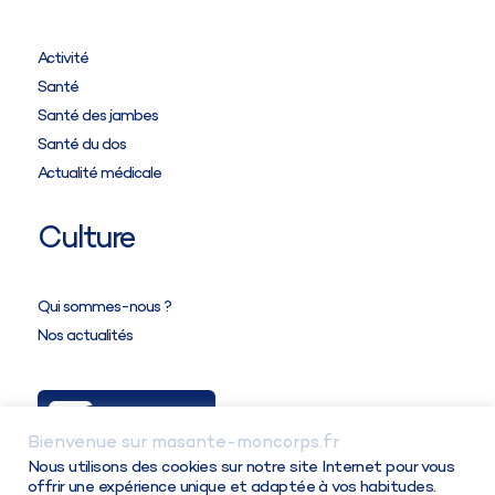
Activité
Santé
Santé des jambes
Santé du dos
Actualité médicale
Culture
Qui sommes-nous ?
Nos actualités
Ma Solution
Bienvenue sur masante-moncorps.fr
Connexion / Inscription
Nous utilisons des cookies sur notre site Internet pour vous
offrir une expérience unique et adaptée à vos habitudes.