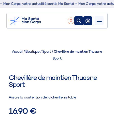
Mon Corps, votre actualité santé
Ma Santé – Mon Corps, votre actual
0
Nos produits
Boutique
Accueil
/
Boutique
/
Sport
/
Chevillère de maintien Thuasne
Sport
Conseils & actualités
Chevillère de maintien Thuasne
Sport
Assure la contention de la cheville instable
16,90 €