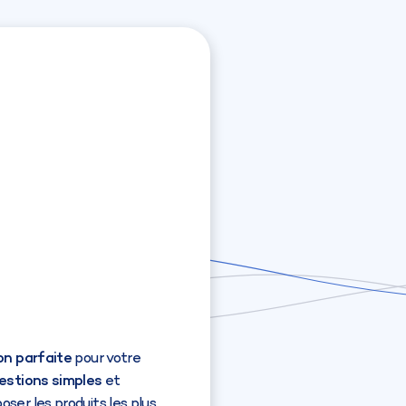
on parfaite
pour votre
estions simples
et
ser les produits les plus