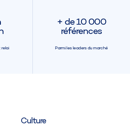
n
+ de 10 000
h
références
relai
Parmi les leaders du marché
Culture