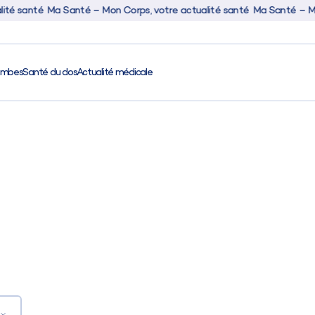
 santé
Ma Santé – Mon Corps, votre actualité santé
Ma Santé – Mon Co
ambes
Santé du dos
Actualité médicale
Activité
Santé
Santé des jamb
Santé du dos
Actualité médic