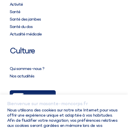
Activité
Santé
Santé des jambes
Santé du dos
Actualité médicale
Culture
Attention,
tous les partenaires ont des tableaux
Qui sommes-nous ?
de taillage différents
entre eux et parmi leurs
Nos actualités
produits.
Ma Solution
Bienvenue sur masante-moncorps.fr
Connexion / Inscription
Nous utilisons des cookies sur notre site Internet pour vous
offrir une expérience unique et adaptée à vos habitudes.
Afin de fluidifier votre navigation, vos préférences relatives
aux cookies seront gardées en mémoire lors de vos