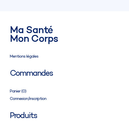
Pour un collant
, vous renseignerez votre :
Circonférence de la cheville (cB)
Circonférence de la cuisse (cG)
Circonférence de la hanche (cH)
Hauteur du sol-entrejambes (IK)
Ma Santé
Mon Corps
Mentions légales
Commandes
Panier (
0
)
Connexion/inscription
Produits