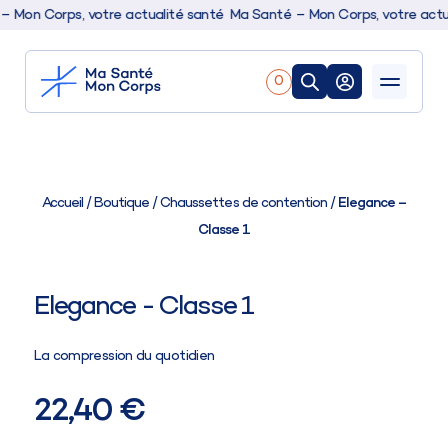
on Corps, votre actualité santé
Ma Santé – Mon Corps, votre actual
0
Nos produits
Boutique
Accueil
/
Boutique
/
Chaussettes de contention
/
Elegance –
Classe 1
Conseils & actualités
Elegance - Classe 1
La compression du quotidien
22,40 €