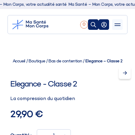
n Corps, votre actualité santé
Ma Santé – Mon Corps, votre actuali
0
Nos produits
Boutique
Accueil
/
Boutique
/
Bas de contention
/
Elegance – Classe 2
Conseils & actualités
Elegance - Classe 2
La compression du quotidien
29,90 €