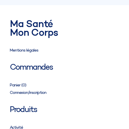
Circonférence de la cheville (cB)
Circonférence de la cuisse (cG)
Circonférence de la hanche (cH)
Hauteur du sol-entrejambes (IK)
Ma Santé
Mon Corps
Mentions légales
Commandes
Panier (
0
)
Connexion/inscription
Produits
Activité