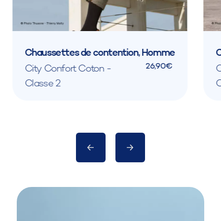
Chaussettes de contention, Homme
C
26,90€
City Confort Coton -
C
Classe 2
C