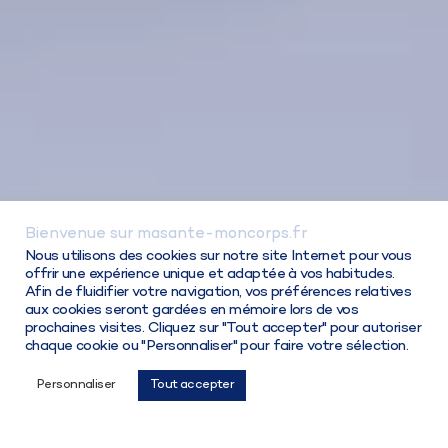
Bienvenue sur masante-moncorps.fr
Connexion / Inscription
Nous utilisons des cookies sur notre site Internet pour vous
offrir une expérience unique et adaptée à vos habitudes.
Afin de fluidifier votre navigation, vos préférences relatives
aux cookies seront gardées en mémoire lors de vos
prochaines visites. Cliquez sur "Tout accepter" pour autoriser
chaque cookie ou "Personnaliser" pour faire votre sélection.
Choisir ma solution
Personnaliser
Tout accepter