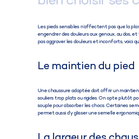
bien choisir ses 
Les pieds sensibles n’affectent pas que la pla
engendrer des douleurs aux genoux, au dos, et vo
pas aggraver les douleurs et inconforts, voici q
Le maintien du pied
Une chaussure adaptée doit offrir un maintien 
souliers trop plats ou rigides. On opte plutôt
souple pour absorber les chocs. Certaines seme
permet aussi d’y glisser une semelle ergonomiqu
La largeur des chaus