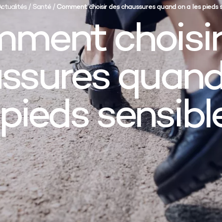
Actualités
/
Santé
/
Comment choisir des chaussures quand on a les pieds s
ment choisir
ssures quand
 pieds sensibl