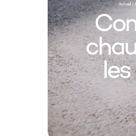
Accueil
/
Com
chau
les