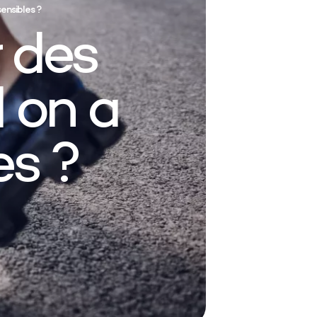
ensibles ?
 des
 on a
es ?