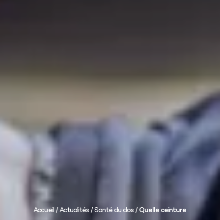
Accueil
/
Actualités
/
Santé du dos
/
Quelle ceinture