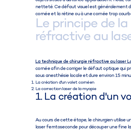
objets situés à distance apparaissent flous, t
netteté. Ce défaut visuel est généralement dû
cornée et la rétine ou à une cornée trop courb
Le principe de la
réfractive au las
La technique de chirurgie réfractive au laser L
cornée afin de corriger le défaut optique qui p
sous anesthésie locale et dure environ 15 minu
La création d'un volet cornéen
La correction laser de la myopie
1. La création d'un v
Au cours de cette étape, le chirurgien utilise
laser femtoseconde pour découper une fine lam