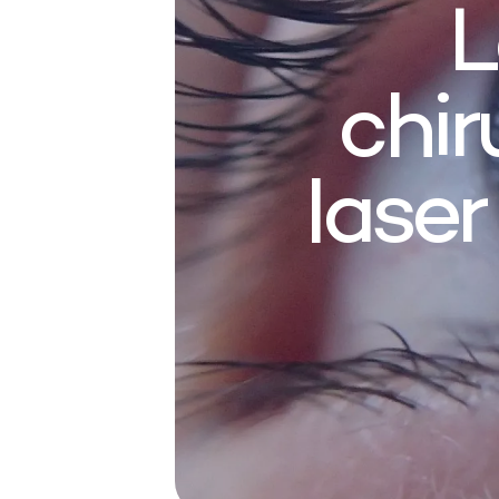
L
chir
laser