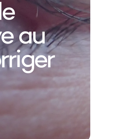
de
ve au
rriger