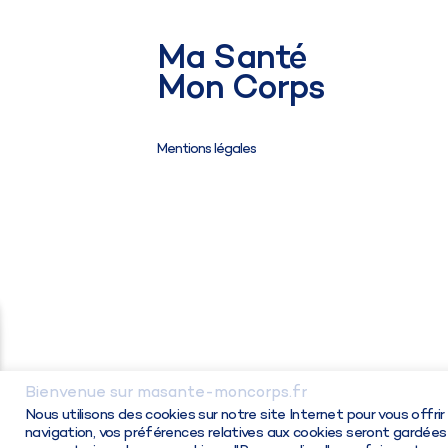
Ma Santé
Mon Corps
Mentions légales
Choisir ma solution
Bienvenue sur masante-moncorps.fr
Nous utilisons des cookies sur notre site Internet pour vous offri
navigation, vos préférences relatives aux cookies seront gardées 
©Copyright 2026 - Ma santé Mon corps. Tous d