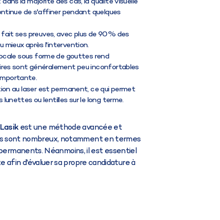
: dans la majorité des cas, la qualité visuelle
continue de s'affiner pendant quelques
a fait ses preuves, avec plus de 90% des
 mieux après l'intervention.
e locale sous forme de gouttes rend
toires sont généralement peu inconfortables
importante.
ction au laser est permanent, ce qui permet
lunettes ou lentilles sur le long terme.
 Lasik
est une méthode avancée et
ages sont nombreux, notamment en termes
permanents. Néanmoins, il est essentiel
te afin d'évaluer sa propre candidature à