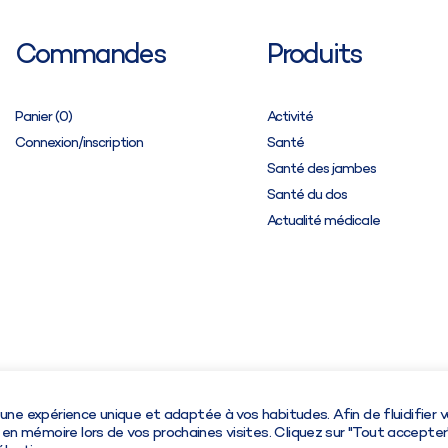
Commandes
Produits
Panier (
0
)
Activité
Connexion/inscription
Santé
Santé des jambes
Santé du dos
Actualité médicale
Boutique
Conseils & actua
r une expérience unique et adaptée à vos habitudes. Afin de fluidifier 
en mémoire lors de vos prochaines visites. Cliquez sur "Tout accepter
roits réservés.
Une création origin