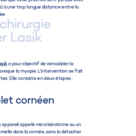
andis que ceux proches sont perçus avec
 à une trop longue distance entre la
ée.
 chirurgie
er Lasik
a pour objectif de remodeler la
asik
rovoque la myopie. L'intervention se fait
tes. Elle consiste en deux étapes :
olet cornéen
 un appareil appelé microkératome ou un
elle dans la cornée, sans la détacher