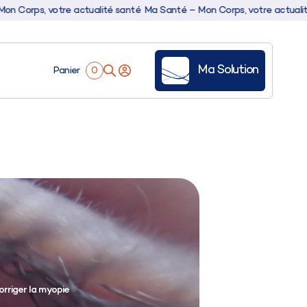
s, votre actualité santé
Ma Santé – Mon Corps, votre actualité sant
Ma Solution
Panier
0
es
ale
orriger la myopie