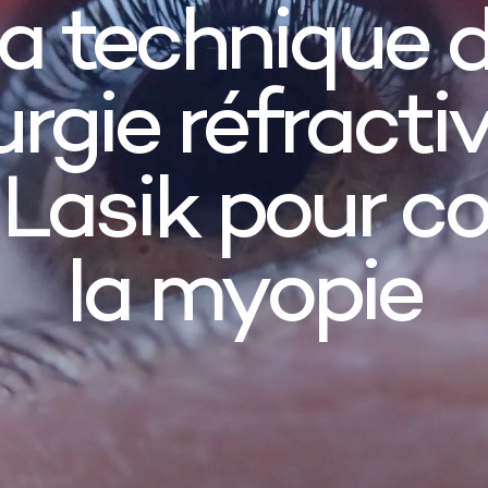
a technique 
urgie réfracti
 Lasik pour co
la myopie