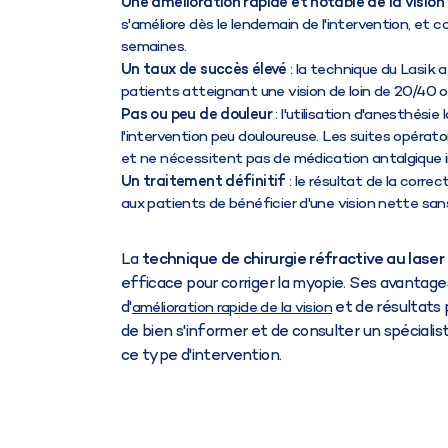
Une amélioration rapide et notable de la vision
s'améliore dès le lendemain de l'intervention, et 
semaines.
Un taux de succès élevé
: la technique du Lasik 
patients atteignant une vision de loin de 20/40 ou
Pas ou peu de douleur
: l'utilisation d'anesthési
l'intervention peu douloureuse. Les suites opéra
et ne nécessitent pas de médication antalgique 
Un traitement définitif
: le résultat de la corre
aux patients de bénéficier d'une vision nette sans 
La
technique de chirurgie réfractive au laser
efficace pour corriger la myopie. Ses avant
d'
et de résultats 
amélioration rapide de la vision
de bien s'informer et de consulter un spécialis
ce type d'intervention.