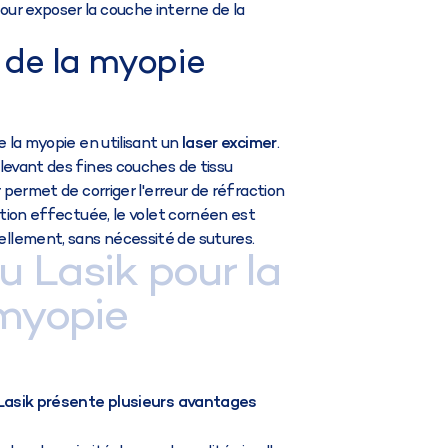
ur exposer la couche interne de la
r de la myopie
e la myopie en utilisant un
laser excimer
.
levant des fines couches de tissu
 permet de corriger l'erreur de réfraction
ction effectuée, le volet cornéen est
llement, sans nécessité de sutures.
 Lasik pour la
 myopie
r Lasik présente plusieurs avantages