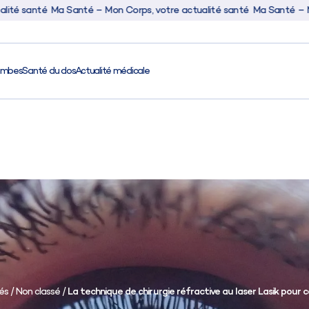
anté
Ma Santé – Mon Corps, votre actualité santé
Ma Santé – Mon Corp
ambes
Santé du dos
Actualité médicale
Activité
Santé
Santé des jamb
Santé du dos
Actualité médic
és
/
Non classé
/
La technique de chirurgie réfractive au laser Lasik pour c