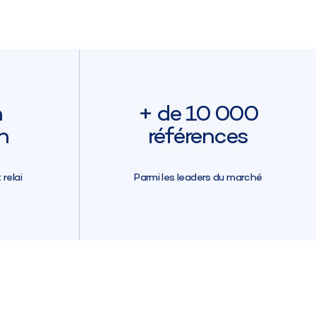
n
+ de 10 000
h
références
relai
Parmi les leaders du marché