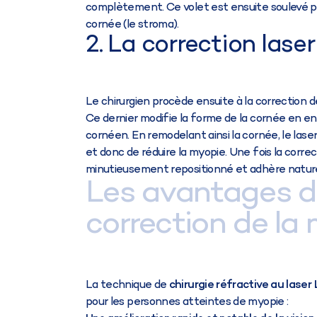
complètement. Ce volet est ensuite soulevé po
cornée (le stroma).
2. La correction lase
Le chirurgien procède ensuite à la correction d
Ce dernier modifie la forme de la cornée en en
cornéen. En remodelant ainsi la cornée, le laser
et donc de réduire la myopie. Une fois la corre
minutieusement repositionné et adhère nature
Les avantages du
correction de la
La technique de
chirurgie réfractive au lase
pour les personnes atteintes de myopie :